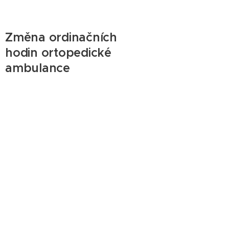
Změna ordinačních
hodin ortopedické
ambulance
08.01.2023
vzhledem k dlouhodobé pracovní
neschopnosti dojde ke změně
ordinačních hodin a to pro
ortopedickou ambulanci v
Karviné:
Od 5. 1. 2021
ortopedická