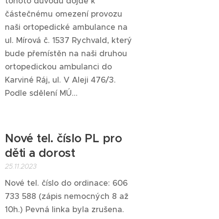
tohoto důvodu dojde k
částečnému omezení provozu
naši ortopedické ambulance na
ul. Mírová č. 1537 Rychvald, který
bude přemístěn na naši druhou
ortopedickou ambulanci do
Karviné Ráj, ul. V Aleji 476/3.
Podle sdělení MÚ...
Nové tel. číslo PL pro
děti a dorost
25.11.2023
Nové tel. číslo do ordinace: 606
733 588 (zápis nemocných 8 až
10h.) Pevná linka byla zrušena.